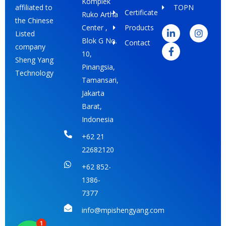
Komplek
TOPN
affiliated to
Certificate
Ruko Artha
L
F
I
the Chinese
i
a
n
Center ,
Products
Listed
n
c
s
Blok G No.
Contact
k
e
t
company
e
b
a
10,
Sheng Yang
d
o
g
Pinangsia,
i
o
r
Technology
Tamansari,
n
k
a
-
-
m
Jakarta
i
f
Barat,
n
Indonesia
+62 21
22682120
+62 852-
1386-
7377
info@mpishengyang.com
1