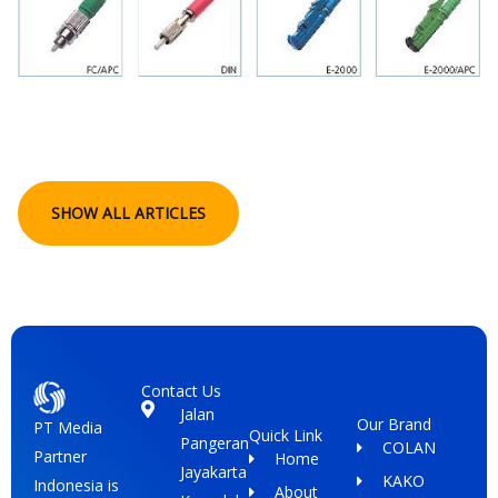
SHOW ALL ARTICLES
Contact Us
Jalan
Our Brand
PT Media
Quick Link
Pangeran
COLAN
Partner
Home
Jayakarta
KAKO
Indonesia is
About