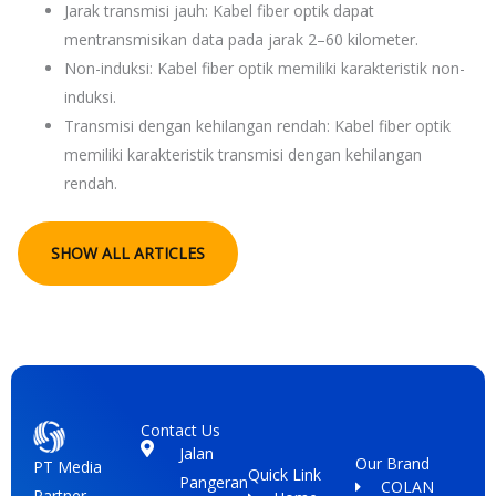
Jarak transmisi jauh: Kabel fiber optik dapat
mentransmisikan data pada jarak 2–60 kilometer.
Non-induksi: Kabel fiber optik memiliki karakteristik non-
induksi.
Transmisi dengan kehilangan rendah: Kabel fiber optik
memiliki karakteristik transmisi dengan kehilangan
rendah.
SHOW ALL ARTICLES
Contact Us
Jalan
Our Brand
PT Media
Quick Link
Pangeran
COLAN
Partner