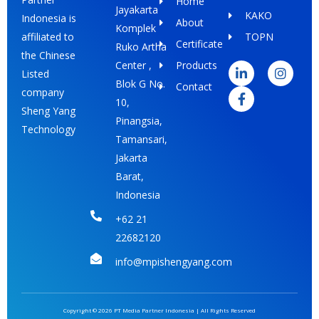
Home
Jayakarta
KAKO
Indonesia is
About
Komplek
TOPN
affiliated to
Certificate
Ruko Artha
L
F
I
the Chinese
i
a
n
Center ,
Products
Listed
n
c
s
Blok G No.
Contact
k
e
t
company
e
b
a
10,
Sheng Yang
d
o
g
Pinangsia,
i
o
r
Technology
Tamansari,
n
k
a
-
-
m
Jakarta
i
f
Barat,
n
Indonesia
+62 21
22682120
info@mpishengyang.com
Copyright © 2026 PT Media Partner Indonesia | All Rights Reserved