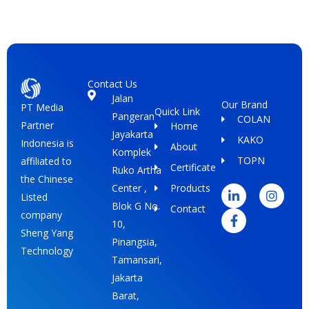
Contact Us
Jalan
Our Brand
PT Media
Quick Link
Pangeran
COLAN
Partner
Home
Jayakarta
KAKO
Indonesia is
About
Komplek
TOPN
affiliated to
Certificate
Ruko Artha
L
F
I
the Chinese
i
a
n
Center ,
Products
Listed
n
c
s
Blok G No.
Contact
k
e
t
company
e
b
a
10,
Sheng Yang
d
o
g
Pinangsia,
i
o
r
Technology
Tamansari,
n
k
a
-
-
m
Jakarta
i
f
Barat,
n